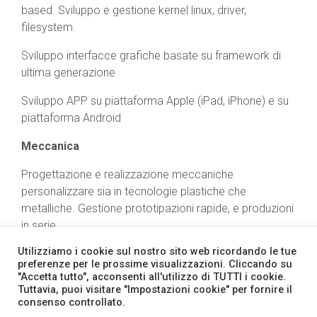
based. Sviluppo e gestione kernel linux, driver,
filesystem.
Sviluppo interfacce grafiche basate su framework di
ultima generazione
Sviluppo APP su piattaforma Apple (iPad, iPhone) e su
piattaforma Android
Meccanica
Progettazione e realizzazione meccaniche
personalizzare sia in tecnologie plastiche che
metalliche. Gestione prototipazioni rapide, e produzioni
in serie.
Utilizziamo i cookie sul nostro sito web ricordando le tue
preferenze per le prossime visualizzazioni. Cliccando su
"Accetta tutto", acconsenti all'utilizzo di TUTTI i cookie.
Home
Note legali
Privacy
Bandi
CGV
Tuttavia, puoi visitare "Impostazioni cookie" per fornire il
consenso controllato.